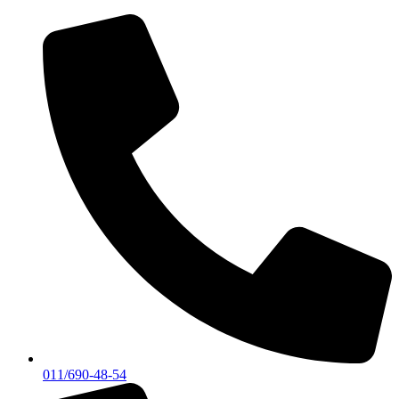
Skočite
na
sadržaj
011/690-48-54