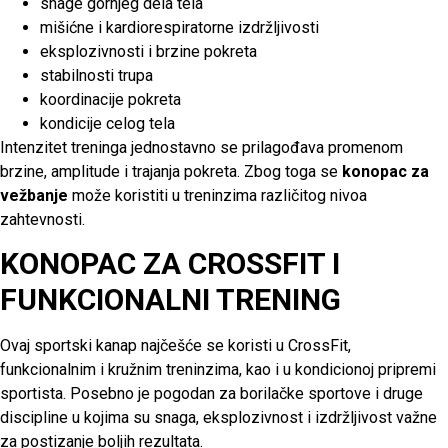
snage gornjeg dela tela
mišićne i kardiorespiratorne izdržljivosti
eksplozivnosti i brzine pokreta
stabilnosti trupa
koordinacije pokreta
kondicije celog tela
Intenzitet treninga jednostavno se prilagođava promenom
brzine, amplitude i trajanja pokreta. Zbog toga se
konopac za
vežbanje
može koristiti u treninzima različitog nivoa
zahtevnosti.
KONOPAC ZA CROSSFIT I
FUNKCIONALNI TRENING
Ovaj sportski kanap najčešće se koristi u CrossFit,
funkcionalnim i kružnim treninzima, kao i u kondicionoj pripremi
sportista. Posebno je pogodan za borilačke sportove i druge
discipline u kojima su snaga, eksplozivnost i izdržljivost važne
za postizanje boljih rezultata.