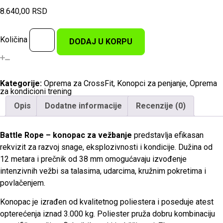
8.640,00
RSD
Količina
DODAJ U KORPU
Kategorije:
Oprema za CrossFit
,
Konopci za penjanje
,
Oprema
za kondicioni trening
Opis
Dodatne informacije
Recenzije (0)
Battle Rope – konopac za vežbanje
predstavlja efikasan
rekvizit za razvoj snage, eksplozivnosti i kondicije. Dužina od
12 metara i prečnik od 38 mm omogućavaju izvođenje
intenzivnih vežbi sa talasima, udarcima, kružnim pokretima i
povlačenjem.
Konopac je izrađen od kvalitetnog poliestera i poseduje atest
opterećenja iznad 3.000 kg. Poliester pruža dobru kombinaciju