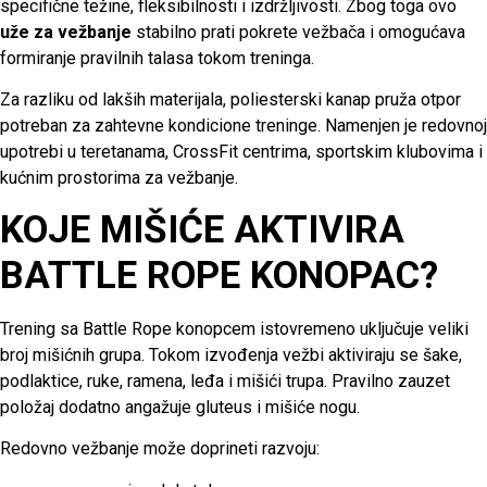
specifične težine, fleksibilnosti i izdržljivosti. Zbog toga ovo
uže za vežbanje
stabilno prati pokrete vežbača i omogućava
formiranje pravilnih talasa tokom treninga.
Za razliku od lakših materijala, poliesterski kanap pruža otpor
potreban za zahtevne kondicione treninge. Namenjen je redovnoj
upotrebi u teretanama, CrossFit centrima, sportskim klubovima i
kućnim prostorima za vežbanje.
KOJE MIŠIĆE AKTIVIRA
BATTLE ROPE KONOPAC?
Trening sa Battle Rope konopcem istovremeno uključuje veliki
broj mišićnih grupa. Tokom izvođenja vežbi aktiviraju se šake,
podlaktice, ruke, ramena, leđa i mišići trupa. Pravilno zauzet
položaj dodatno angažuje gluteus i mišiće nogu.
Redovno vežbanje može doprineti razvoju: