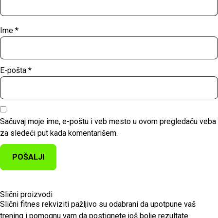
Ime
*
E-pošta
*
Sačuvaj moje ime, e-poštu i veb mesto u ovom pregledaču veba
za sledeći put kada komentarišem.
Slični proizvodi
Slični fitnes rekviziti pažljivo su odabrani da upotpune vaš
trening i pomognu vam da postignete još bolje rezultate.