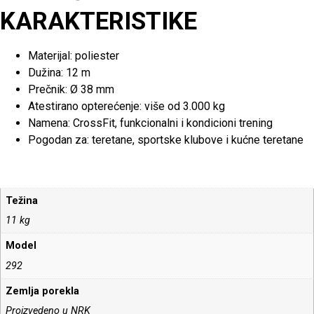
KARAKTERISTIKE
Materijal: poliester
Dužina: 12 m
Prečnik: Ø 38 mm
Atestirano opterećenje: više od 3.000 kg
Namena: CrossFit, funkcionalni i kondicioni trening
Pogodan za: teretane, sportske klubove i kućne teretane
Težina
11 kg
Model
292
Zemlja porekla
Proizvedeno u NRK