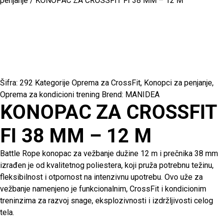
penjanje
/ KONOPAC ZA CROSSFIT FI 38 MM – 12 M
Šifra:
292
Kategorije
Oprema za CrossFit
,
Konopci za penjanje
,
Oprema za kondicioni trening
Brend:
MANIDEA
KONOPAC ZA CROSSFIT
FI 38 MM – 12 M
Battle Rope konopac za vežbanje dužine 12 m i prečnika 38 mm
izrađen je od kvalitetnog poliestera, koji pruža potrebnu težinu,
fleksibilnost i otpornost na intenzivnu upotrebu. Ovo uže za
vežbanje namenjeno je funkcionalnim, CrossFit i kondicionim
treninzima za razvoj snage, eksplozivnosti i izdržljivosti celog
tela.