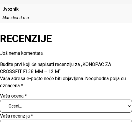
Uvoznik
Manidea d.o.o.
RECENZIJE
Još nema komentara.
Budite prvi koji će napisati recenziju za „KONOPAC ZA
CROSSFIT FI 38 MM – 12 M“
Vaša adresa e-pošte neće biti objavljena.
Neophodna polja su
označena
*
Vaša ocena
*
Vaša recenzija
*