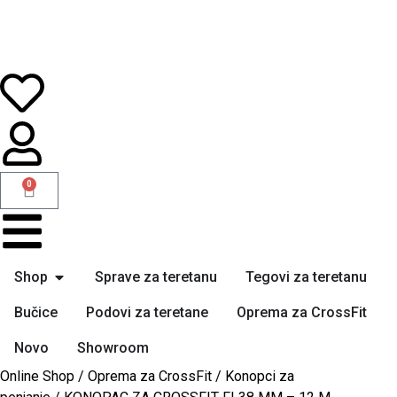
0
Shop
Sprave za teretanu
Tegovi za teretanu
Bučice
Podovi za teretane
Oprema za CrossFit
Novo
Showroom
Online Shop
/
Oprema za CrossFit
/
Konopci za