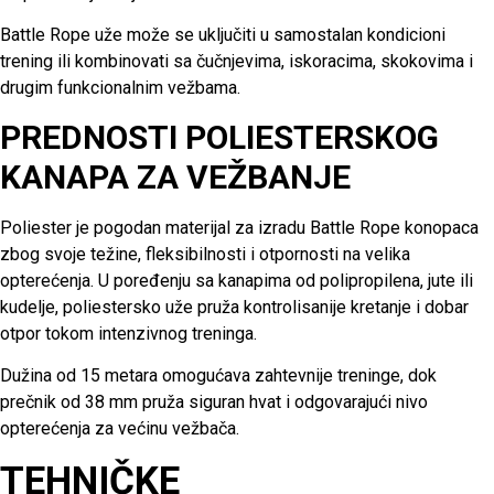
Battle Rope uže može se uključiti u samostalan kondicioni
trening ili kombinovati sa čučnjevima, iskoracima, skokovima i
drugim funkcionalnim vežbama.
PREDNOSTI POLIESTERSKOG
KANAPA ZA VEŽBANJE
Poliester je pogodan materijal za izradu Battle Rope konopaca
zbog svoje težine, fleksibilnosti i otpornosti na velika
opterećenja. U poređenju sa kanapima od polipropilena, jute ili
kudelje, poliestersko uže pruža kontrolisanije kretanje i dobar
otpor tokom intenzivnog treninga.
Dužina od 15 metara omogućava zahtevnije treninge, dok
prečnik od 38 mm pruža siguran hvat i odgovarajući nivo
opterećenja za većinu vežbača.
TEHNIČKE